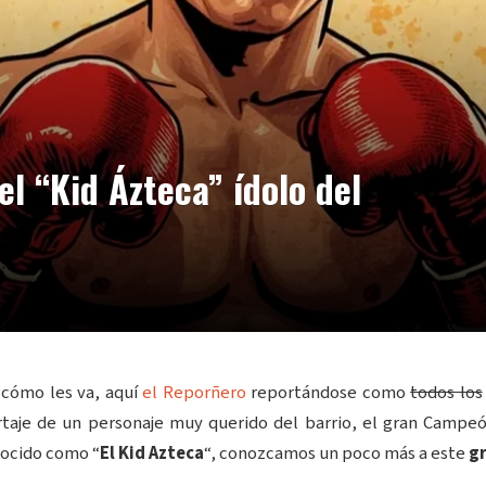
l “Kid Ázteca” ídolo del
 cómo les va, aquí
el Reporñero
reportándose como
todos los
ortaje de un personaje muy querido del barrio, el gran Campe
nocido como “
El Kid Azteca
“, conozcamos un poco más a este
g