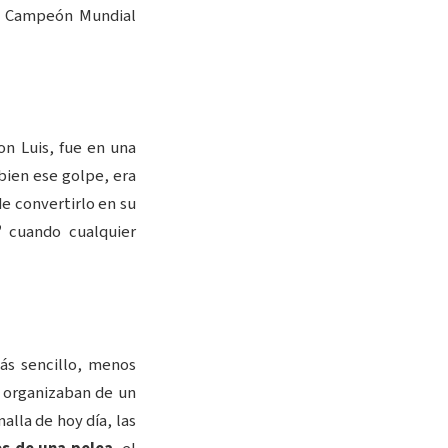
er Campeón Mundial
on Luis, fue en una
bien ese golpe, era
de convertirlo en su
”
cuando cualquier
más sencillo, menos
e organizaban de un
alla de hoy día, las