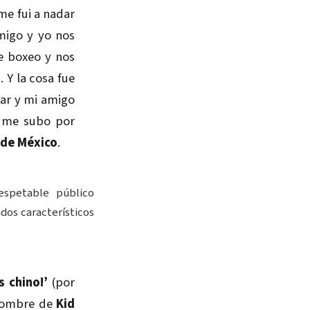
me fui a nadar
migo y yo nos
e boxeo y nos
 Y la cosa fue
ear y mi amigo
e me subo por
, de México
.
espetable público
dos característicos
s chino!’
(por
 nombre de
Kid