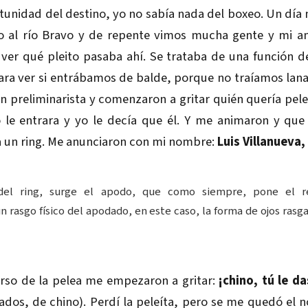
unidad del destino, yo no sabía nada del boxeo. Un día 
 al río Bravo y de repente vimos mucha gente y mi a
ver qué pleito pasaba ahí. Se trataba de una función d
ra ver si entrábamos de balde, porque no traíamos lana.
n preliminarista y comenzaron a gritar quién quería pel
 le entrara y yo le decía que él. Y me animaron y qu
a un ring. Me anunciaron con mi nombre:
Luis Villanueva
del ring, surge el apodo, que como siempre, pone el r
 rasgo físico del apodado, en este caso, la forma de ojos rasga
urso de la pelea me empezaron a gritar:
¡chino, tú le da
gados, de chino). Perdí la peleíta, pero se me quedó el