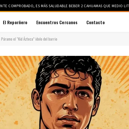
ENTE COMPROBADO, ES MÁS SALUDABLE BEBER 2 CAHUAMAS QUE MEDIO LIT
El Reporñero
Encuentros Cercanos
Contacto
a Páramo el “Kid Ázteca” ídolo del barrio