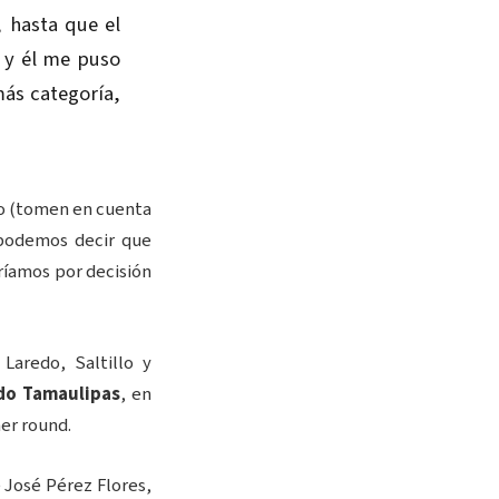
, hasta que el
 y él me puso
más categoría,
ro (tomen en cuenta
 podemos decir que
ríamos por decisión
Laredo, Saltillo y
do Tamaulipas
, en
mer round.
 José Pérez Flores,