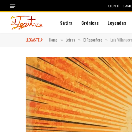
CIENTÍFICAM
Sátira
Crónicas
Leyendas
LLEGASTE A:
Home
Letras
El Reporñero
Luis Villanuev
»
»
»