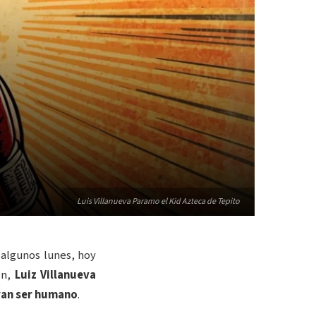
Luis Villanueva Paramo el Kid Azteca de Tepito
algunos lunes, hoy
ón,
Luiz Villanueva
ran ser humano
.