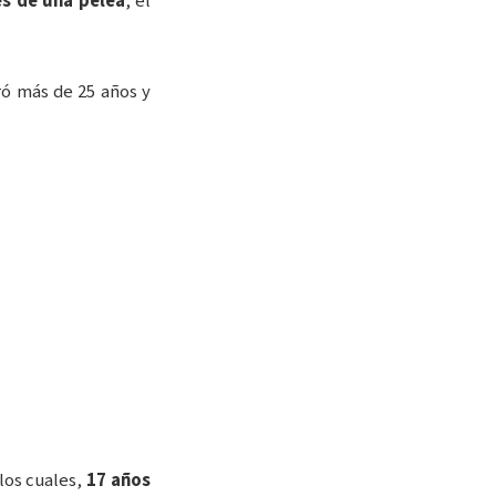
es de una pelea
, el
ró más de 25 años y
los cuales,
17 años