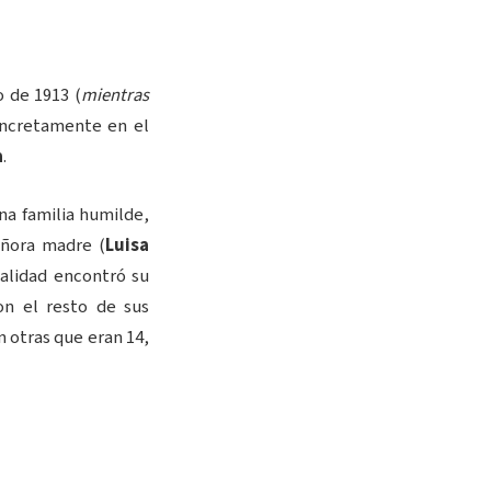
o de 1913 (
mientras
oncretamente en el
a
.
na familia humilde,
eñora madre (
Luisa
ualidad encontró su
on el resto de sus
 otras que eran 14,