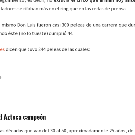
seguimiento, es decir; no
existía el circo que arman hoy ant
eladores se rifaban más en el ring que en las redas de prensa.
 mismo Don Luis fueron casi 300 peleas de una carrera que du
ando éste (no lo tueste) cumplió 44.
les
dicen que tuvo 244 peleas de las cuales:
t
id Azteca campeón
las décadas que van del 30 al 50, aproximadamente 25 años, de 