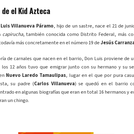
 de el Kid Azteca
e
Luis Villanueva Páramo
, hijo de un sastre, nace el 21 de juni
a
capirucha
, también conocida como Distrito Federal, más c
todavía más concretamente en el número 19 de
Jesús Carranz
ía de carnales que nacen en el barrio, Don Luis proviene de u
 los 12 años tuvo que emigrar junto con su hermano y su s
 en
Nuevo Laredo Tamaulipas
, lugar en el que por pura cas
ista, su padre (
Carlos Villanueva
) se quedó en el barrio c
trado en algunas biografías que eran en total 16 hermanos y en
ran un chingo.