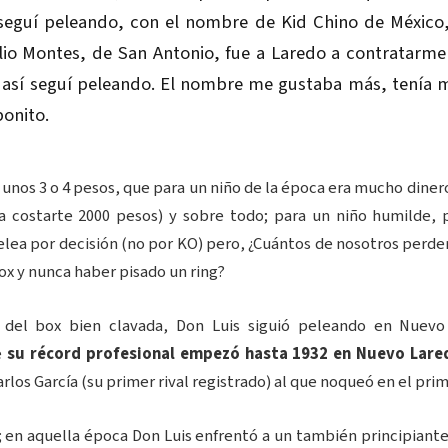
 seguí peleando, con el nombre de Kid Chino de México
io Montes, de San Antonio, fue a Laredo a contratarme
Y así seguí peleando. El nombre me gustaba más, tenía 
onito.
 unos 3 o 4 pesos, que para un niño de la época era mucho dine
a costarte 2000 pesos) y sobre todo; para un niño humilde,
elea por decisión (no por KO) pero, ¿Cuántos de nosotros perde
ox y nunca haber pisado un ring?
del box bien clavada, Don Luis siguió peleando en Nuevo 
e
su récord profesional empezó hasta 1932 en Nuevo Lare
rlos García (su primer rival registrado) al que noqueó en el pri
 en aquella época Don Luis enfrentó a un también principiante