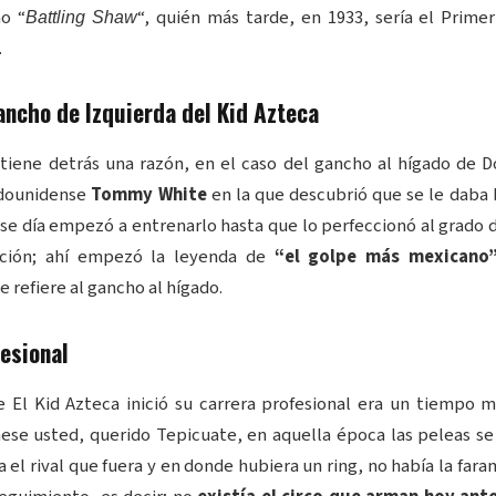
o “
“, quién más tarde, en 1933, sería el Prim
Battling Shaw
.
ancho de Izquierda del Kid Azteca
 tiene detrás una razón, en el caso del gancho al hígado de D
adounidense
Tommy White
en la que descubrió que se le daba 
 ese día empezó a entrenarlo hasta que lo perfeccionó al grado 
ación; ahí empezó la leyenda de
“el golpe más mexicano
 refiere al gancho al hígado.
esional
 El Kid Azteca inició su carrera profesional era un tiempo 
ese usted, querido Tepicuate, en aquella época las peleas s
a el rival que fuera y en donde hubiera un ring, no había la faram