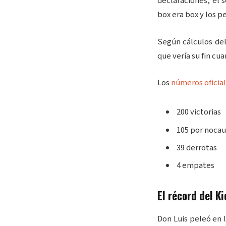
declaraciones, el 
box era box y los p
Según cálculos del
que vería su fin cu
Los
números oficia
200 victorias
105 por nocau
39 derrotas
4 empates
El récord del K
Don Luis peleó en 