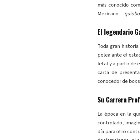
más conocido com
Mexicano…
quiobo
El legendario G
Toda gran historia
pelea ante el est
letal y a partir de
carta de present
conocedor de box se
Su Carrera Prof
La época en la que
controlado, imagín
día para otro contr