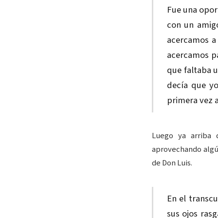
Fue una oport
con un amigo
acercamos a 
acercamos pa
que faltaba u
decía que yo
primera vez 
Luego ya arriba 
aprovechando algún
de Don Luis.
En el transc
sus ojos ras