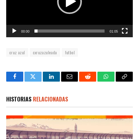
00:00
01:05
cruz azul
cxruzazuleada
futbol
Facebook
Twitter
LinkedIn
Email
Reddit
WhatsApp
Copy
Link
HISTORIAS
RELACIONADAS