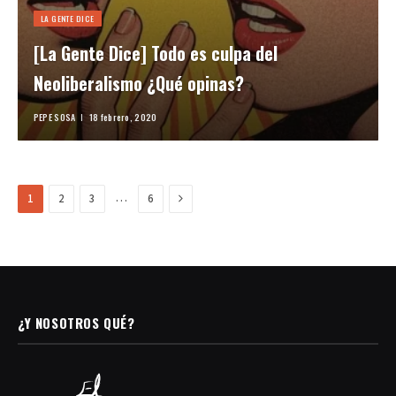
LA GENTE DICE
[La Gente Dice] Todo es culpa del
Neoliberalismo ¿Qué opinas?
PEPE SOSA
18 febrero, 2020
Next
…
1
2
3
6
¿Y NOSOTROS QUÉ?