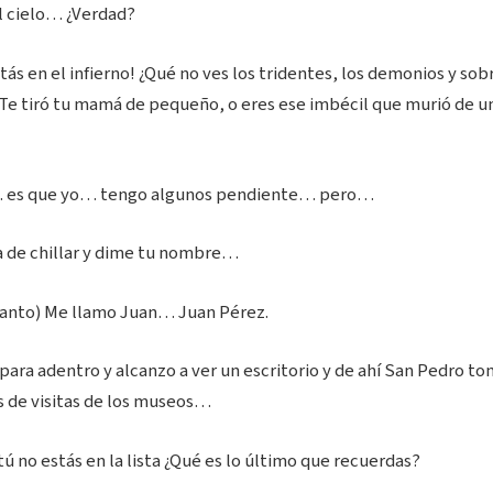
l cielo… ¿Verdad?
tás en el infierno! ¿Qué no ves los tridentes, los demonios y sob
 ¿Te tiró tu mamá de pequeño, o eres ese imbécil que murió de u
 es que yo… tengo algunos pendiente… pero…
ja de chillar y dime tu nombre…
llanto) Me llamo Juan… Juan Pérez.
ara adentro y alcanzo a ver un escritorio y de ahí San Pedro 
ros de visitas de los museos…
o estás en la lista ¿Qué es lo último que recuerdas?