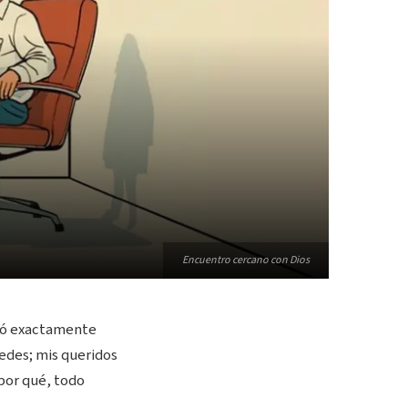
Encuentro cercano con Dios
pasó exactamente
tedes; mis queridos
 por qué, todo