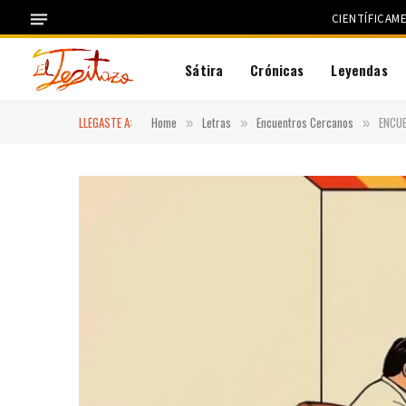
CIENTÍFICAM
Sátira
Crónicas
Leyendas
LLEGASTE A:
Home
Letras
Encuentros Cercanos
ENCU
»
»
»