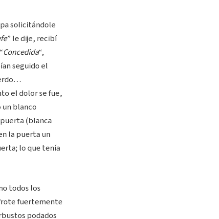
apa solicitándole
efe
” le dije, recibí
“
Concedida
“,
ían seguido el
ierdo…
o el dolor se fue,
o un blanco
 puerta (blanca
n la puerta un
uerta; lo que tenía
mo todos los
, frote fuertemente
 arbustos podados