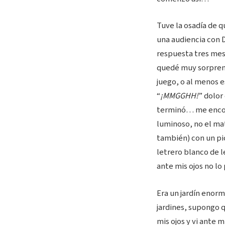
Tuve la osadía de q
una audiencia con D
respuesta tres mese
quedé muy sorprend
juego, o al menos 
“
¡MMGGHH!
” dolor
terminó… me encont
luminoso, no el ma
también) con un pi
letrero blanco de 
ante mis ojos no lo 
Era un jardín enor
jardines, supongo q
mis ojos y vi ante 