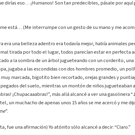
que dirías eso… ¡Humanos! Son tan predecibles, pásale por aquí 
 me está… (Me interrumpe con un gesto de su mano y me acom
era era una belleza adentro era todavía mejor, había animales per
mal tirada por todo el lugar, todos parecían estar en perfecta 
ado a la sombra de un árbol jugueteando con un corderito, una 
opa, jugaba a las escondidas con dos hombres promedio, un polí
e muy marcada, bigotito bien recortado, orejas grandes y puntia
 pegados del suelo, mientras un montón de niños jugueteaban a 
ras! ¡Chupacaaabras!”, más allá alcancé a ver una gasolinera “
rtel, un muchacho de apenas unos 15 años se me acercó y me dijo
me
”.
a, fue una afirmación) Yo atónito sólo alcancé a decir: “Claro.”