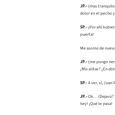
JP.-
(mas tranquilo 
dolor en el pecho y 
SP.-
¡Por ahí hubier
puerta!
Me asomo de nuevo 
JP.-
(me pongo nerv
¿Mis alitas? ¿En dó
SP.-
A ver, sí, Juan
JP.-
Ok… (Dejavú? H
hey! ¡Qué le pasa!