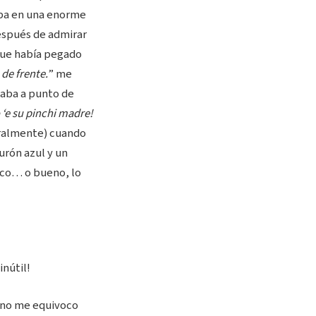
naba en una enorme
después de admirar
 que había pegado
de frente.
” me
taba a punto de
o ‘e su pinchi madre!
eralmente) cuando
urón azul y un
nco… o bueno, lo
inútil!
i no me equivoco