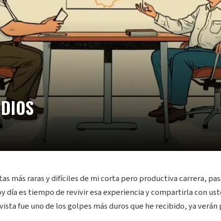
DIOS
tas más raras y difíciles de mi corta pero productiva carrera, 
y día es tiempo de revivir esa experiencia y compartirla con us
vista fue uno de los golpes más duros que he recibido, ya verán