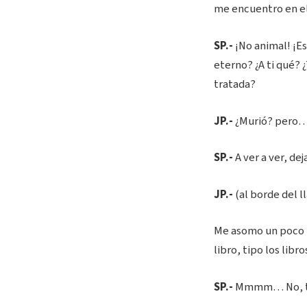
me encuentro en e
SP.-
¡No animal! ¡Es
eterno? ¿A ti qué?
tratada?
JP.-
¿Murió? pero…
SP.-
A ver a ver, de
JP.-
(al borde del 
Me asomo un poco p
libro, tipo los lib
SP.-
Mmmm… No, tú n