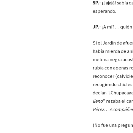
SP.-
¡Jajajá! sabía 
esperando.
JP.-
¿A mí?… quién
Si el Jardín de afu
había mierda de ani
melena negra acost
rubia con apenas r
reconocer (calvici
recogiendo chicles
decían “¡Chupacaaab
lleno
” rezaba el ca
Pérez… Acompáñe
(No fue una pregunt