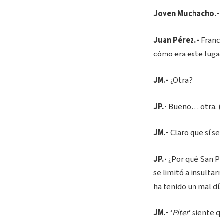
Joven Muchacho.-
Juan Pérez.-
Franc
cómo era este luga
JM.-
¿Otra?
JP.-
Bueno… otra. (
JM.-
Claro que sí se
JP.-
¿Por qué San Pe
se limitó a insulta
ha tenido un mal dí
JM.-
‘
Piter
‘ siente 