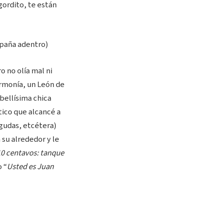
gordito, te están
paña adentro)
o no olía mal ni
armonía, un León de
bellísima chica
tico que alcancé a
gudas, etcétera)
su alrededor y le
10 centavos: tanque
 “
Usted es Juan