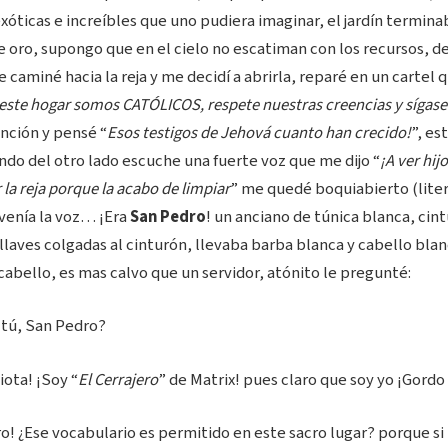
xóticas e increíbles que uno pudiera imaginar, el jardín termi
e oro, supongo que en el cielo no escatiman con los recursos, 
je caminé hacia la reja y me decidí a abrirla, reparé en un cartel
este hogar somos CATÓLICOS, respete nuestras creencias y sígase 
nción y pensé “
Esos testigos de Jehová cuanto han crecido!
”, es
ndo del otro lado escuche una fuerte voz que me dijo “
¡A ver hij
r la reja porque la acabo de limpiar
” me quedé boquiabierto (lit
venía la voz… ¡Era
San Pedro
! un anciano de túnica blanca, cint
laves colgadas al cinturón, llevaba barba blanca y cabello bla
abello, es mas calvo que un servidor, atónito le pregunté:
 tú, San Pedro?
iota! ¡Soy “
El Cerrajero
” de Matrix! pues claro que soy yo ¡Gordo 
o! ¿Ese vocabulario es permitido en este sacro lugar? porque s