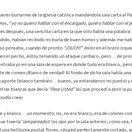
uerer burlarme de la iglesia católica mandándole una carta al P
ios, “
yo no quiero hablar con el encargado, quiero hablar con el j
s después, una sencilla carta en la que sólo había una palabra: 
ido, habían recibido mi burla de buen humor y además me hab
eso pensaba, cuando de pronto
“¡OUCH!
” dolor en el brazo izqu
 en el pecho, estoy teniendo un ataque cardiaco, pero… de pront
raba yo en una sala de espera en donde todo era blanco, per
te de comex ¡Blanco de verdad! Al fondo de dicha sala había una
caporte (blanco también… bueno, ya entendieron mi punto) y e
letras blancas que decía
“Pase Usted”
así que procedí a abrir la p
podía creer.
me y blanco… un momento; no, no era blanco, era de colores co
ue traería ‘
lampareados
‘ los ojos por la sala anterior, como sea
mí una bellísima postal: flores, césped perfectamente cortado,