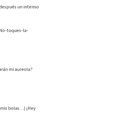
, después un intenso
¡No-toques-la-
arán mi aureola?
 mis bolas…) ¡Hey