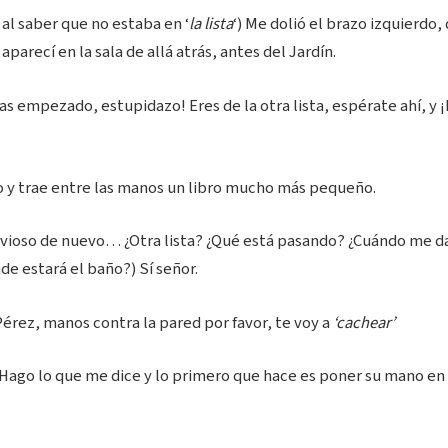
al saber que no estaba en ‘
la lista
‘) Me dolió el brazo izquierdo
aparecí en la sala de allá atrás, antes del Jardín.
as empezado, estupidazo! Eres de la otra lista, espérate ahí, y 
y trae entre las manos un libro mucho más pequeño.
ioso de nuevo… ¿Otra lista? ¿Qué está pasando? ¿Cuándo me d
nde estará el baño?) Sí señor.
 Pérez, manos contra la pared por favor, te voy a
‘cachear’
ago lo que me dice y lo primero que hace es poner su mano en