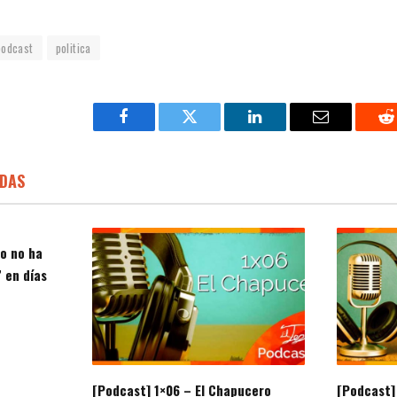
podcast
politica
Facebook
Twitter
LinkedIn
Email
R
DAS
zo no ha
 en días
[Podcast] 1×06 – El Chapucero
[Podcast] 