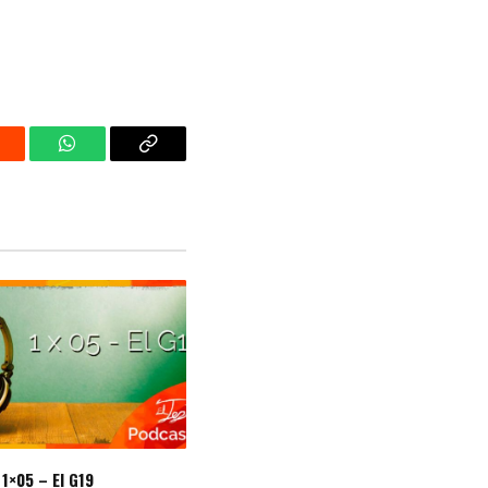
eddit
WhatsApp
Copy
Link
1×05 – El G19