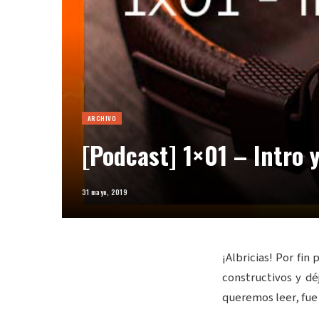
ARCHIVO
[Podcast] 1×01 – Intro 
31 mayo, 2019
¡Albricias! Por fin
constructivos y dé
queremos leer, fue 