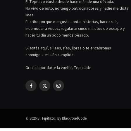
El Tepitazo existe desde hace más de una década.
No vivo de esto, no tengo patrocinadores y nadie me dicta
línea.
Escribo porque me gusta contar historias, hacer reír,
incomodar a veces, regalarte cinco minutos de escape y
hacer tu día un poco menos pesado.
Si estás aquí, si lees, ríes, lloras o te encabronas
conmigo… misión cumplida.
Gracias por darte la vuelta, Tepicuate.
Facebook
X
Instagram
(Twitter)
© 2026 El Tepitazo, By BlackroadCode.