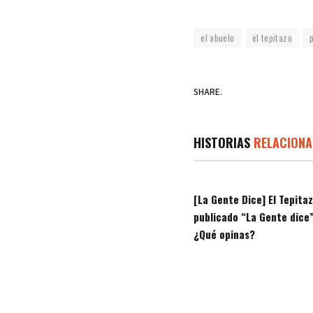
el abuelo
el tepitazo
SHARE.
HISTORIAS
RELACIONA
[La Gente Dice] El Tepita
publicado “La Gente dice”
¿Qué opinas?