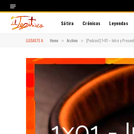
Sátira
Crónicas
Leyendas
LLEGASTE A:
Home
Archivo
[Podcast] 1×01 – Intro y Presen
»
»