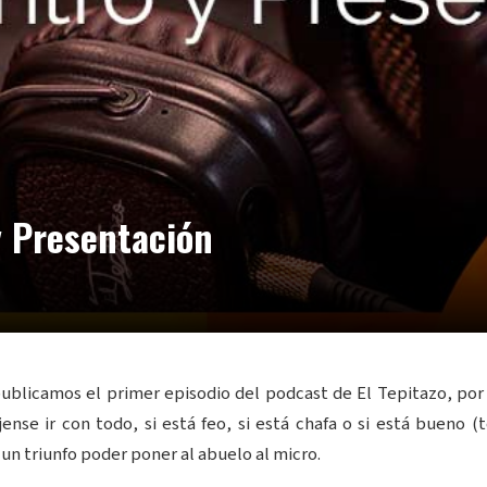
y Presentación
 publicamos el primer episodio del podcast de El Tepitazo, por 
jense ir con todo, si está feo, si está chafa o si está bueno (
un triunfo poder poner al abuelo al micro.