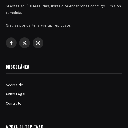
Si estás aquí, si lees, ríes, lloras o te encabronas conmigo… misión
cumplida.
Gracias por darte la vuelta, Tepicuate.
Facebook
X
Instagram
(Twitter)
MISCELÁNEA
Acerca de
Aviso Legal
Contacto
APOYA EL TEPITAZO