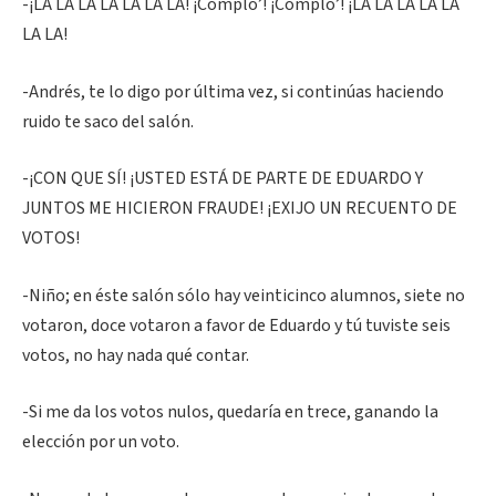
-¡LA LA LA LA LA LA LA! ¡Complo’! ¡Complo’! ¡LA LA LA LA LA
LA LA!
-Andrés, te lo digo por última vez, si continúas haciendo
ruido te saco del salón.
-¡CON QUE SÍ! ¡USTED ESTÁ DE PARTE DE EDUARDO Y
JUNTOS ME HICIERON FRAUDE! ¡EXIJO UN RECUENTO DE
VOTOS!
-Niño; en éste salón sólo hay veinticinco alumnos, siete no
votaron, doce votaron a favor de Eduardo y tú tuviste seis
votos, no hay nada qué contar.
-Si me da los votos nulos, quedaría en trece, ganando la
elección por un voto.