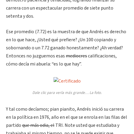
demostró paciencia y tenacidad, logrando finalizar su
carrera con un espectacular promedio de siete punto
setenta y dos.
Ese promedio (7.72) es la muestra de que Andrés es derecho
en lo que hace, ¿Usted qué prefiere? ¿Un 100 copiando y
sobornando o un 7.72 ganado honestamente? ¿Ah verdad?
Entonces no juzguemos esas
mediocres
calificaciones,
cómo decía mi abuela: “es lo que hay”.
Dale clic para verla más grande… La foto.
Y tal como decíamos; pian pianito, Andrés inició su carrera
en la política en 1976, año en el que se enrola en las filas del
partido
que más odia, el
TRI. Note usted que estudiaba y
trabajaba al mismo tiempo, no se le puede exigir que