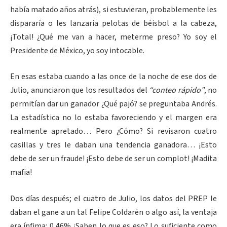
había matado años atrás), si estuvieran, probablemente les
dispararía o les lanzaría pelotas de béisbol a la cabeza,
¡Total! ¿Qué me van a hacer, meterme preso? Yo soy el
Presidente de México, yo soy intocable.
En esas estaba cuando a las once de la noche de ese dos de
Julio, anunciaron que los resultados del
“conteo rápido”
, no
permitían dar un ganador ¿Qué pajó? se preguntaba Andrés.
La estadística no lo estaba favoreciendo y el margen era
realmente apretado… Pero ¿Cómo? Si revisaron cuatro
casillas y tres le daban una tendencia ganadora… ¡Esto
debe de ser un fraude! ¡Esto debe de ser un complot! ¡Madita
mafia!
Dos días después; el cuatro de Julio, los datos del PREP le
daban el gane a un tal Felipe Coldarén o algo así, la ventaja
era ínfima: 0,46% ¿Saben lo que es eso? Lo suficiente como