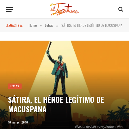
LLEGASTE A:
Home
Letras
SÁTIRA, EL HÉROE LEGÍTIMO DE MACUSPANA
»
»
LETRAS
SÁTIRA, EL HÉROE LEGÍTIMO DE
MACUSPANA
16 marzo, 2016
El asno de AMLo creyéndose dios